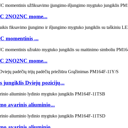
1NC 2NO2NC mome...
C momentinis ...
1NC 2NO2NC mome...
 jungiklis Dviejų pozicijų...
 avarinis aliuminio...
 avarinis aliuminio...