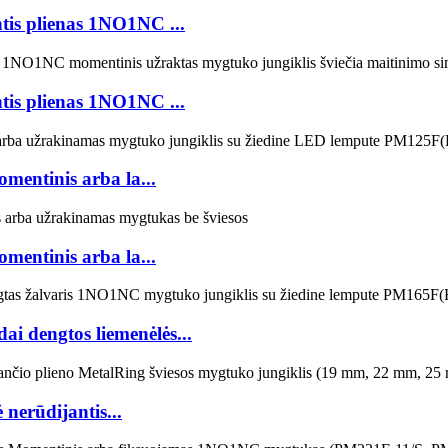
s plienas 1NO1NC ...
s plienas 1NO1NC ...
mentinis arba la...
mentinis arba la...
i dengtos liemenėlės...
erūdijantis...