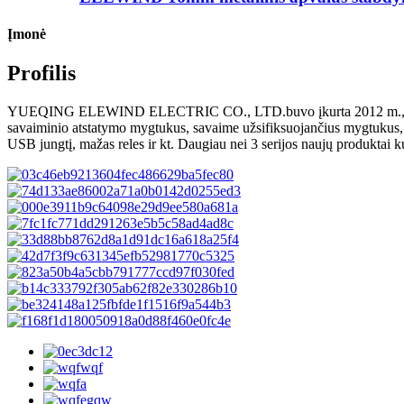
Įmonė
Profilis
YUEQING ELEWIND ELECTRIC CO., LTD.buvo įkurta 2012 m., po daugel
savaiminio atstatymo mygtukus, savaime užsifiksuojančius mygtukus, š
USB jungtį, mažas reles ir kt. Daugiau nei 3 serijos naujų produktai 