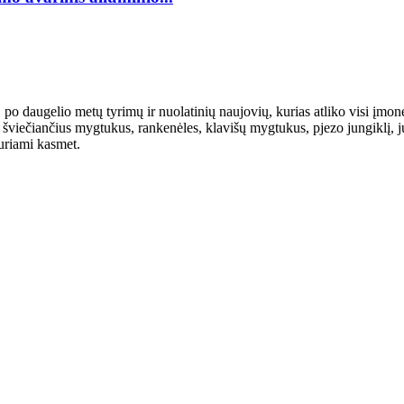
io metų tyrimų ir nuolatinių naujovių, kurias atliko visi įmonės 
viečiančius mygtukus, rankenėles, klavišų mygtukus, pjezo jungiklį, jut
kuriami kasmet.