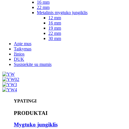
16 mm
22 mm
Metalinis mygtuko jungiklis
12 mm
16 mm
19 mm
22 mm
30 mm
Apie mus
Taikymas
žinios
DUK
Susisiekite su mumis
YPATINGI
PRODUKTAI
Mygtuko jungiklis