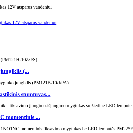
as 12V atsparus vandeniui
giklis (...
tikinis stumtuvas...
C momentinis ...