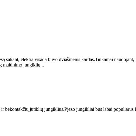
iesą sakant, elektra visada buvo dviašmenis kardas.Tinkamai naudojant, 
g maitinimo jungiklių...
r bekontakčių jutiklių jungiklius.Pjezo jungikliai bus labai populiarus k