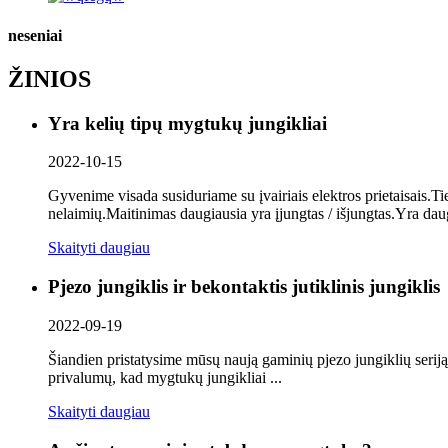
neseniai
ŽINIOS
Yra kelių tipų mygtukų jungikliai
2022-10-15
Gyvenime visada susiduriame su įvairiais elektros prietaisais.T
nelaimių.Maitinimas daugiausia yra įjungtas / išjungtas.Yra dau
Skaityti daugiau
Pjezo jungiklis ir bekontaktis jutiklinis jungiklis
2022-09-19
Šiandien pristatysime mūsų naują gaminių pjezo jungiklių seriją i
privalumų, kad mygtukų jungikliai ...
Skaityti daugiau