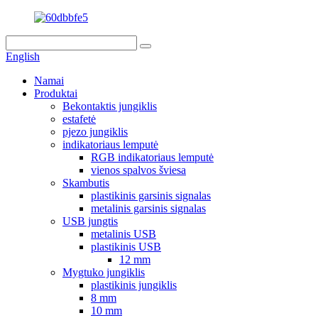
English
Namai
Produktai
Bekontaktis jungiklis
estafetė
pjezo jungiklis
indikatoriaus lemputė
RGB indikatoriaus lemputė
vienos spalvos šviesa
Skambutis
plastikinis garsinis signalas
metalinis garsinis signalas
USB jungtis
metalinis USB
plastikinis USB
12 mm
Mygtuko jungiklis
plastikinis jungiklis
8 mm
10 mm