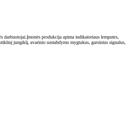
darbuotojai.Įmonės produkcija apima indikatoriaus lemputes,
iklinį jungiklį, avarinio sustabdymo mygtukus, garsinius signalus,