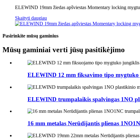
ELEWIND 19mm žiedas apšviestas Momentary locking mygtuk
Skaityti daugiau
Pasirinkite mūsų gaminius
Mūsų gaminiai verti jūsų pasitikėjimo
ELEWIND 12 mm fiksavimo tipo mygtuko jun
ELEWIND trumpalaikis spalvingas 1NO plas
16 mm metalas Nerūdijantis plienas 1NO1N