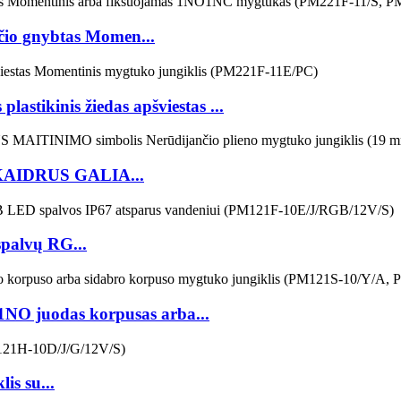
io gnybtas Momen...
tikinis žiedas apšviestas ...
SKAIDRUS GALIA...
spalvų RG...
O juodas korpusas arba...
s su...